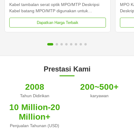
Kabel tambalan serat optik MPO/MTP Deskripsi
MPO Ka
Kabel batang MPO/MTP digunakan untuk
Deskri
menghubungkan kaset, panel atau kipas MPO
menghu
Dapatkan Harga Terbaik
yang kokoh,dan penyebaran kabel backbone
yang k
kepadatan tinggi yang mudah dan cepat di pusat
kabel t
data dan lingkungan serat tinggi lainnya yang ...
data da
Prestasi Kami
2008
200~500+
Tahun Didirikan
karyawan
10 Million-20
Million+
Penjualan Tahunan (USD)