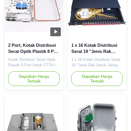
pengoperasian, konstruksi
mencapai fungsi pemisahan
dan perawatan ...
dan ...
2 Port, Kotak Distribusi
1 x 16 Kotak Distribusi
Serat Optik Plastik 8 Port
Serat 19 "Jenis Rak
Untuk FTTH / CATV
Untuk Jaringan FTTH
Kotak Distribusi Serat Optik
1 x 16 Kotak Distribusi Serat
Plastik 8 Port Untuk FTTH /
19 "Jenis Rak Untuk Jaringan
CATV Berlaku dalam proyek
FTTH Modul Splitter: 1.
FTTH Cocok untuk aplikasi
Dapatkan Harga
Gunakan dalam jaringan
Dapatkan Harga
Terbaik
Terbaik
dinding koridor, basement,
FTTH 2. Jenis rak 19 " 3.
ruangan dan bangunan
Splitter 1x16 atau 1x32 Modul
Dengan fungsi sambungan
Splitter (tipe rak 19 "): Seri ini
mekanis, sambungan fusi,
cocok untuk pemisahan optik
pemisahan cahaya, distribusi
kapasitas kecil di jaringan
kabel fitur Antarmuka
FTTH, mencapai pemisahan
Pengguna Standar Industri,
optik dan fungsi ...
terbuat dari ...