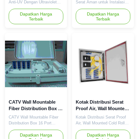
Anti-UV Dengan Ultraviolet
Serat Aman untuk Instalasi
Resistance Deskripsi: 1.
Splitter Deskripsi: Digunakan
Berlaku dalam proyek FTTH
Dapatkan Harga
untuk pemasangan splitter,
Dapatkan Harga
Terbaik
Terbaik
2. Cocok untuk aplikasi
aman dan mudah Terutama
dinding luar, ruang bawah
digunakan dalam kabinet
tanah, ruang dan bangunan
cross-connect, ODF, unit ODF
luar 3. Dengan fungsi
Kompatibel dengan modul
sambungan mekanis,
koneksi Fitur: Struktur
sambungan fusi, pemisahan
modular, mudah untuk
cahaya, distribusi kabel Fitur:
pengoperasian, konstruksi
Antarmuka ...
dan pemeliharaan ...
CATV Wall Mountable
Kotak Distribusi Serat
Fiber Distribution Box 16
Proof Air, Wall Mounted
Port Dengan Ketahanan
Cold Rolled Steel Body
CATV Wall Mountable Fiber
Kotak Distribusi Serat Proof
Hujan
Distribution Box 16 Port
Air, Wall Mounted Cold Rolled
Dengan Ketahanan Hujan
Steel Body Berlaku dalam
Berlaku dalam proyek FTTH
Dapatkan Harga
proyek FTTH Cocok untuk
Dapatkan Harga