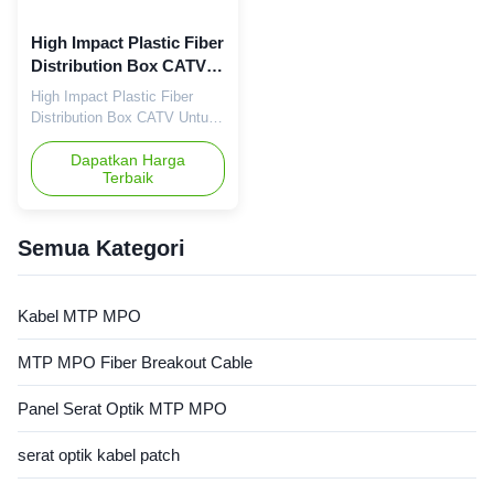
High Impact Plastic Fiber
Distribution Box CATV
Untuk Proyek FTTH
High Impact Plastic Fiber
Distribution Box CATV Untuk
Proyek FTTH Berlaku dalam
proyek FTTH Cocok untuk
Dapatkan Harga
Terbaik
aplikasi dinding luar, ruang
bawah tanah, ruang dan
bangunan Dengan fungsi
sambungan mekanis,
Semua Kategori
sambungan fusi, pemisahan
cahaya, distribusi kabel fitur
Antarmuka Pengguna Standar
Kabel MTP MPO
Industri, terbuat ...
MTP MPO Fiber Breakout Cable
Panel Serat Optik MTP MPO
serat optik kabel patch