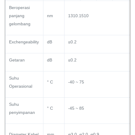
Beroperasi
panjang
nm
1310.1510
1
gelombang
Exchengeability
dB
≤0.2
≤
Getaran
dB
≤0.2
≤
Suhu
° C
-40 ~ 75
-
Operasional
Suhu
° C
-45 ~ 85
-
penyimpanan
Diameter Kabel
mm
φ3.0, φ2.0, φ0.9
φ