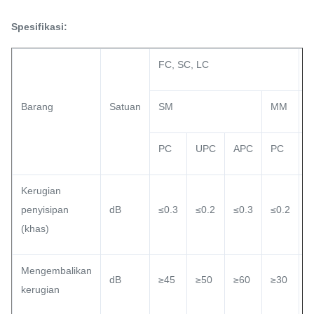
Spesifikasi:
FC, SC, LC
S
Barang
Satuan
SM
MM
PC
UPC
APC
PC
Kerugian
penyisipan
dB
≤0.3
≤0.2
≤0.3
≤0.2
≤
(khas)
Mengembalikan
dB
≥45
≥50
≥60
≥30
≥
kerugian