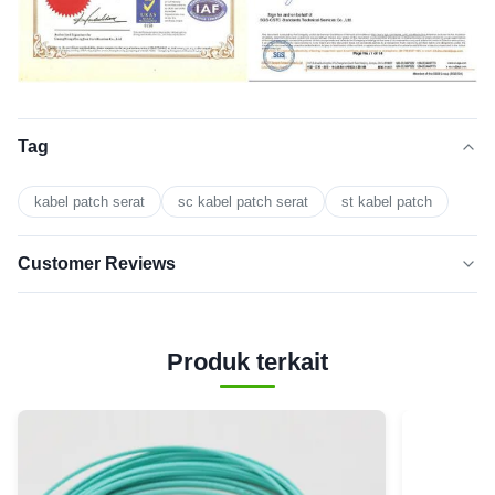
Tag
kabel patch serat
sc kabel patch serat
st kabel patch
Customer Reviews
5.0
★★★★★
★★★★★
Berdasarkan 50 ulasan baru-baru
Produk terkait
5
0
BINTANG
Bintang
0
4
3
0
Bintang