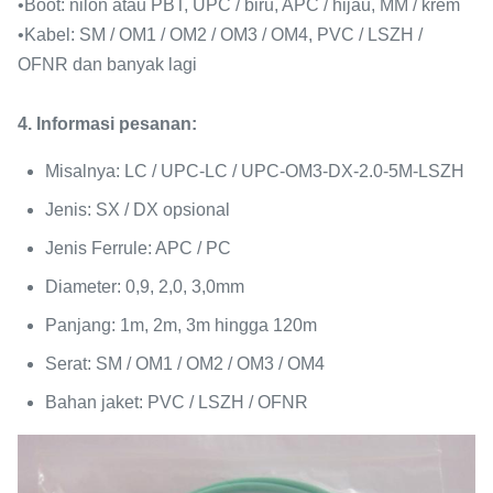
•
Boot: nilon atau PBT, UPC / biru, APC / hijau, MM / krem
•
Kabel: SM / OM1 / OM2 / OM3 / OM4, PVC / LSZH /
OFNR dan banyak lagi
4. Informasi pesanan:
Misalnya: LC / UPC-LC / UPC-OM3-DX-2.0-5M-LSZH
Jenis: SX / DX opsional
Jenis Ferrule: APC / PC
Diameter: 0,9, 2,0, 3,0mm
Panjang: 1m, 2m, 3m hingga 120m
Serat: SM / OM1 / OM2 / OM3 / OM4
Bahan jaket: PVC / LSZH / OFNR