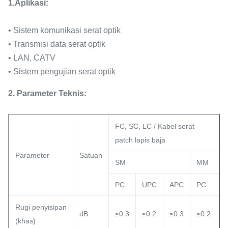
1.
Aplikasi:
• Sistem komunikasi serat optik
• Transmisi data serat optik
• LAN, CATV
• Sistem pengujian serat optik
2. Parameter Teknis:
FC, SC, LC / Kabel serat
S
patch lapis baja
Parameter
Satuan
SM
MM
PC
UPC
APC
PC
Rugi penyisipan
dB
≤0.3
≤0.2
≤0.3
≤0.2
≤
(khas)