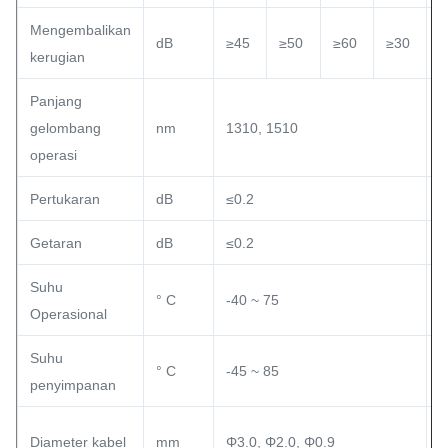
Mengembalikan
dB
≥45
≥50
≥60
≥30
≥
kerugian
Panjang
gelombang
nm
1310, 1510
1
operasi
Pertukaran
dB
≤0.2
≤
Getaran
dB
≤0.2
≤
Suhu
° C
-40 ~ 75
-
Operasional
Suhu
° C
-45 ~ 85
-
penyimpanan
Diameter kabel
mm
Φ3.0, Φ2.0, Φ0.9
Φ