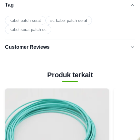
Tag
kabel patch serat
sc kabel patch serat
kabel serat patch sc
Customer Reviews
5.0
★★★★★
★★★★★
Berdasarkan 50 ulasan baru-baru
Produk terkait
5
0
BINTANG
Bintang
0
4
3
0
Bintang
Bintang
0
2
1
0
bintang