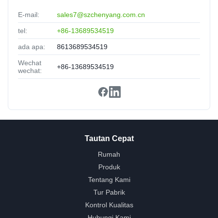
E-mail:
sales7@szchenyang.com.cn
tel:
+86-13689534519
ada apa:
8613689534519
Wechat
+86-13689534519
wechat:
Tautan Cepat
Rumah
Produk
Tentang Kami
Tur Pabrik
Kontrol Kualitas
Hubungi Kami