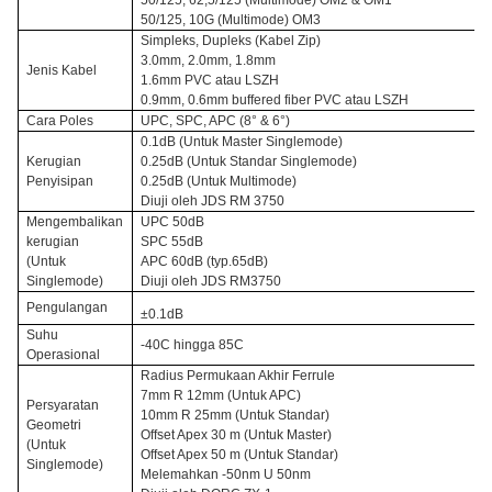
50/125, 62,5/125 (Multimode) OM2 & OM1
50/125, 10G (Multimode) OM3
Simpleks, Dupleks (Kabel Zip)
3.0mm, 2.0mm, 1.8mm
Jenis Kabel
1.6mm PVC atau LSZH
0.9mm, 0.6mm buffered fiber PVC atau LSZH
Cara Poles
UPC, SPC, APC (8° & 6°)
0.1dB (Untuk Master Singlemode)
Kerugian
0.25dB (Untuk Standar Singlemode)
Penyisipan
0.25dB (Untuk Multimode)
Diuji oleh JDS RM 3750
Mengembalikan
UPC 50dB
kerugian
SPC 55dB
(Untuk
APC 60dB (typ.65dB)
Singlemode)
Diuji oleh JDS RM3750
Pengulangan
±0.1dB
Suhu
-40C hingga 85C
Operasional
Radius Permukaan Akhir Ferrule
7mm R 12mm (Untuk APC)
Persyaratan
10mm R 25mm (Untuk Standar)
Geometri
Offset Apex 30 m (Untuk Master)
(Untuk
Offset Apex 50 m (Untuk Standar)
Singlemode)
Melemahkan -50nm U 50nm