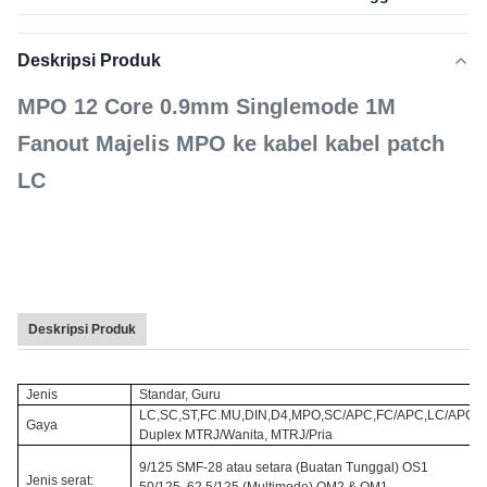
Deskripsi Produk
MPO 12 Core 0.9mm Singlemode 1M
Fanout Majelis MPO ke kabel kabel patch
LC
Deskripsi Produk
Jenis
Standar, Guru
LC,SC,ST,FC.MU,DIN,D4,MPO,SC/APC,FC/APC,LC/APC.
Gaya
Duplex MTRJ/Wanita, MTRJ/Pria
9/125 SMF-28 atau setara (Buatan Tunggal) OS1
Jenis serat: