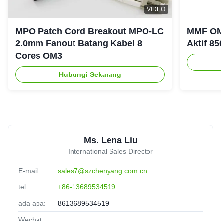
Good Durability,have a dedicated after-sales team.
VIDEO
MPO Patch Cord Breakout MPO-LC
MMF OM
2.0mm Fanout Batang Kabel 8
Aktif 8
M
Cores OM3
MPO/MTP 3.0mm Fiber Optic Cable 12 Cores OM3 OM4
OM5 MPO Patch Cord
Hubungi Sekarang
Australia
Nov 5.2025
★★★★★
★★★★★
This products and company is very well,fast feedback!
Duplex LC 5M 40g Qsfp AOC Active Optical Cable
Ms. Lena Liu
D
Guatemala
Oct 18.2025
International Sales Director
★★★★★
★★★★★
E-mail:
sales7@szchenyang.com.cn
Experienced supplier,good service,it is valuable to have a
long cooperation.
tel:
+86-13689534519
ada apa:
8613689534519
Wechat